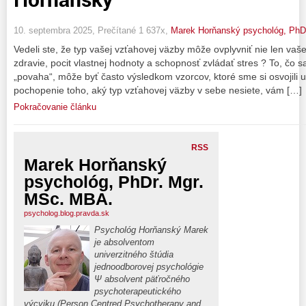
10. septembra 2025, Prečítané 1 637x,
Marek Horňanský psychológ, PhD
Vedeli ste, že typ vašej vzťahovej väzby môže ovplyvniť nie len vaše
zdravie, pocit vlastnej hodnoty a schopnosť zvládať stres ? To, čo s
„povaha“, môže byť často výsledkom vzorcov, ktoré sme si osvojili 
pochopenie toho, aký typ vzťahovej väzby v sebe nesiete, vám […]
Pokračovanie článku
RSS
Marek Horňanský
psychológ, PhDr. Mgr.
MSc. MBA.
psycholog.blog.pravda.sk
Psychológ Horňanský Marek
je absolventom
univerzitného štúdia
jednoodborovej psychológie
Ψ absolvent päťročného
psychoterapeutického
výcviku (Person Centred Psychotherapy and