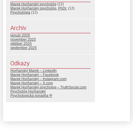
Marek Horňanský psychológ
(12)
Marek Horňanský psychológ, PhDr.
(12)
Psychológia
(12)
Archív
január 2026
november 2025
október 2025
september 2025
Odkazy
Horňanský Marek – LinkedIn
Marek Horňanský – Facebook
Marek Horňanský – Instagram.com
Marek Horňanský – X.com
Marek Horňanský psycholog – TruthSocial.com
Psychológ Horňanský
Psychologická poradňa Ψ