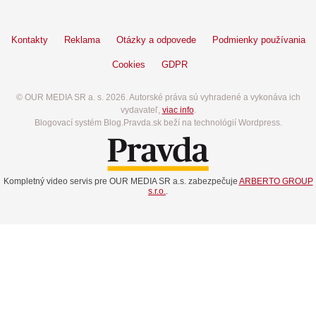
Kontakty
Reklama
Otázky a odpovede
Podmienky používania
Cookies
GDPR
© OUR MEDIA SR a. s. 2026. Autorské práva sú vyhradené a vykonáva ich
vydavateľ,
viac info
.
Blogovací systém Blog.Pravda.sk beží na technológií Wordpress.
Kompletný video servis pre OUR MEDIA SR a.s. zabezpečuje
ARBERTO GROUP
s.r.o.
.