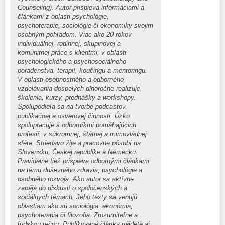
Counseling). Autor prispieva informáciami a
článkami z oblasti psychológie,
psychoterapie, sociológie či ekonomiky svojim
osobným pohľadom. Viac ako 20 rokov
individuálnej, rodinnej, skupinovej a
komunitnej práce s klientmi, v oblasti
psychologického a psychosociálneho
poradenstva, terapií, koučingu a mentoringu.
V oblasti osobnostného a odborného
vzdelávania dospelých dlhoročne realizuje
školenia, kurzy, prednášky a workshopy.
Spolupodieľa sa na tvorbe podcastov,
publikačnej a osvetovej činnosti. Úzko
spolupracuje s odborníkmi pomáhajúcich
profesií, v súkromnej, štátnej a mimovládnej
sfére. Striedavo žije a pracovne pôsobí na
Slovensku, Českej republike a Nemecku.
Pravidelne tiež prispieva odbornými článkami
na tému duševného zdravia, psychológie a
osobného rozvoja. Ako autor sa aktívne
zapája do diskusií o spoločenských a
sociálnych témach. Jeho texty sa venujú
oblastiam ako sú sociológia, ekonómia,
psychoterapia či filozofia. Zrozumiteľne a
ľudskou rečou. Publikované články nájdete aj