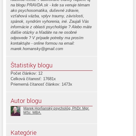
na blogu PRAVDA.sk - kde sa venuje témam
ako psychosomatika, duševné zdravie,
vzťahová väzba, vplyv traumy, závislosti,
spánok, syndróm vyhorenia, iné. Zaujali Vás
informácie z oblasti psychológie ? Alebo máte
ďalšie otázky a hľadáte na ne osobné
odpovede ? V prípade potreby ma prosím
kontaktujte - online formou na email:
marek.hornansky@gmail.com
Štatistiky blogu
Počet článkov: 12
Celková čítanosť: 17681x
Priemerná čítanosť článkov: 1473x
Autor blogu
Marek Horňanský psychológ, PhDr. Mgr.
MSc. MBA.
Kategórie